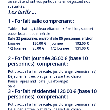
où se détendront vos participants en dégustant nos
spécialités.
Les tarifs ...
1 - Forfait salle comprenant :
Tables, chaises, tableau effaçable + fixe-bloc, support
paper-board, eau minérale
Salle 35 personnes environ
Salle 80 personnes environ
Journée
130.00 €
Journée
192.00 €
1/2 Journée
85.00 €
1/2 Journée
131.00 €
2 - Forfait Journée 36.00 € (base 10
personnes), comprenant :
P
ot d'accueil à l'arrivé (café, jus d'orange, viennoiseries)
D
éjeuner (entrée, plat garni, dessert au choix)
P
ause l'après midi (café, jus d'orange)
S
alle
3 - Forfait résidentiel 120.00 € (base 10
personnes), comprenant :
P
ot d'accueil à l'arrivé (café, jus d'orange, viennoiseries)
D
éjeuner (entrée, plat garni, dessert au choix)