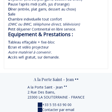
P
ause l'après midi (café, jus d'orange)
D
îner (entrée, plat garni, dessert au choix)
S
alle
C
hambre individuelle tout confort
(DWC ou BWC, téléphone direct, télévision)
P
etit déjuener Continental en libre service.
Equipement & Prestations :
T
ableau effaçable + fixe-bloc
E
cran et vidéo projecteur
Autre matériel à convenir.
A
ccès wifi gratuit, sur demande.
A la Porte Saint - Jean
A la Porte Saint - Jean
2 Rue Des Bains,
23300 LA SOUTERRAINE - FRANCE
+33 5 55 63 90 00
Contacter par email