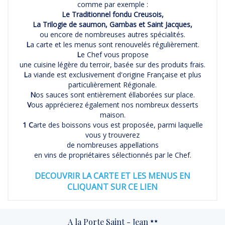
comme par exemple :
Le Traditionnel fondu Creusois,
La Trilogie de saumon, Gambas et Saint Jacques,
ou encore de nombreuses autres spécialités.
L
a carte et les menus sont renouvelés régulièrement.
L
e Chef vous propose
une cuisine légère du terroir, basée sur des produits frais.
L
a viande est exclusivement d'origine Française et plus
particulièrement Régionale.
N
os sauces sont entièrement éllaborées sur place.
V
ous apprécierez également nos nombreux desserts
maison.
1 C
arte des boissons vous est proposée, parmi laquelle
vous y trouverez
de nombreuses appellations
en vins de propriétaires sélectionnés par le Chef.
DECOUVRIR LA CARTE ET LES MENUS
EN
CLIQUANT SUR CE LIEN
A la Porte Saint - Jean