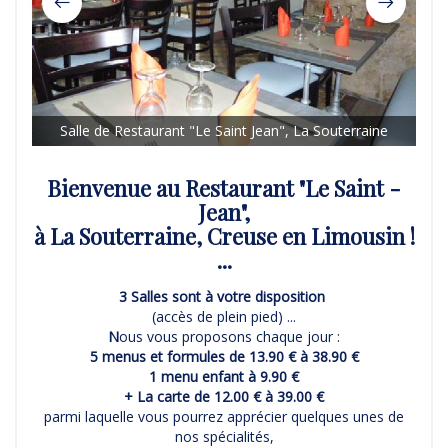
Sa
Salle de Restaurant "Le Saint Jean", La Souterraine
Bienvenue au Restaurant "Le Saint -
Jean",
à La Souterraine, Creuse en Limousin !
...
3 Salles sont à votre disposition
(accès de plein pied) ...
N
ous vous proposons chaque jour :
5 menus et formules de 13.90 € à 38.90 €
1 menu enfant à 9.90 €
+ La carte de 12.00 € à 39.00 €
parmi laquelle vous pourrez apprécier quelques unes de
nos spécialités,