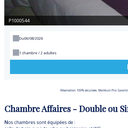
P1000544
Du
1
chambre /
2
adultes
Réservation 100% sécurisée, Meilleurs Prix Garant
Chambre Affaires - Double ou S
N
os chambres sont équipées de :