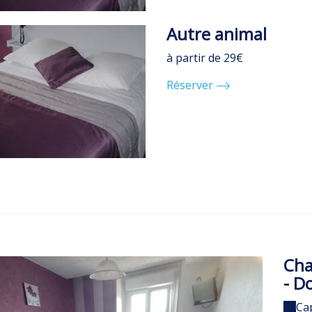
Autre animal
à partir de 29€
Réserver
Cha
- D
Ca