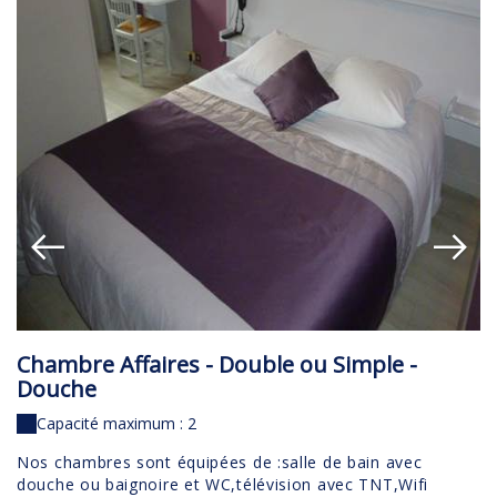
Chambre Affaires - Double ou Simple -
C
Douche
Capacité maximum : 2
No
do
Nos chambres sont équipées de :salle de bain avec
gr
douche ou baignoire et WC,télévision avec TNT,Wifi