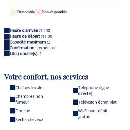
-
Disponible
-
Non-disponible
Heure d'arrivée :
14:30
Heure de départ :
11:00
Capacité maximum :
2
Confirmation :
Immédiate
Lit(s) double(s) :
1
Votre confort,
nos services
Chaînes locales
Téléphone (ligne
directe)
Chambres non
fumeur
Télévision écran plat
Douche
Wi-Fi haut débit
gratuit
Sèche cheveux