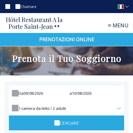
Chiamare
Hôtel Restaurant A la
MENU
Porte Saint-Jean
PRENOTAZIONI ONLINE
Prenota il Tuo Soggiorno
Da
a
1
camera da letto /
2
adulti
CERCARE