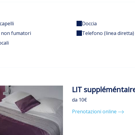
capelli
Doccia
 non fumatori
Telefono (linea diretta)
ocali
LIT suppléméntair
da 10€
Prenotazioni online