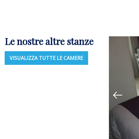
miliale - 1 à 6 P - Douche
Le nostre altre stanze
sima:6
VISUALIZZA TUTTE LE CAMERE
e