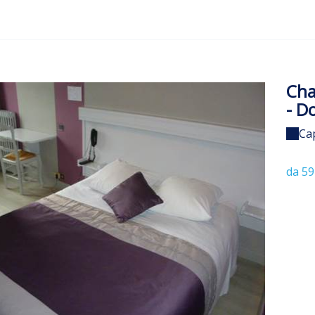
Cha
- D
Ca
da 59