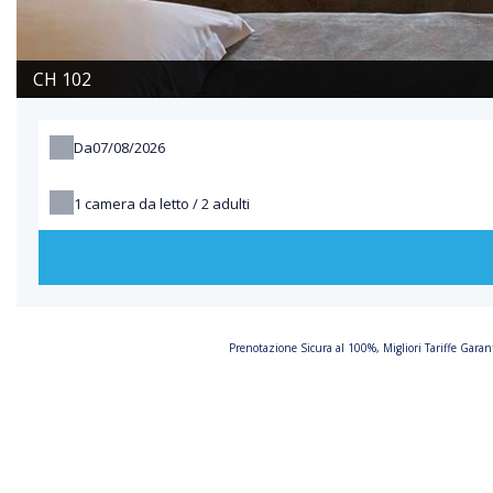
CH 102
Da
1
camera da letto /
2
adulti
Prenotazione Sicura al 100%, Migliori Tariffe Gara