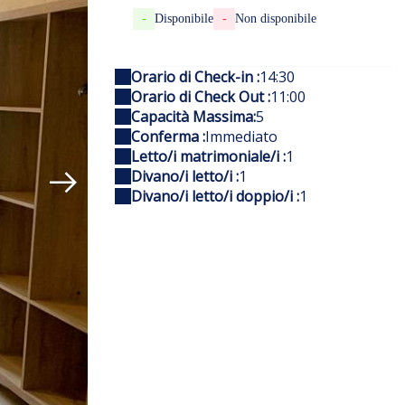
-
Disponibile
-
Non disponibile
Orario di Check-in :
14:30
Orario di Check Out :
11:00
Capacità Massima:
5
Conferma :
Immediato
Letto/i matrimoniale/i :
1
Divano/i letto/i :
1
Divano/i letto/i doppio/i :
1