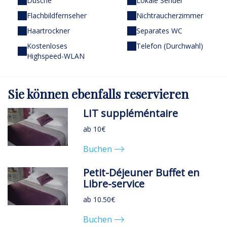
Dusche
Lokale Sender
Flachbildfernseher
Nichtraucherzimmer
Haartrockner
Separates WC
Kostenloses
Telefon (Durchwahl)
Highspeed-WLAN
Sie können
ebenfalls
reservieren
LIT suppléméntaire
ab 10€
Buchen
Petit-Déjeuner Buffet en
Libre-service
ab 10.50€
Buchen