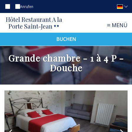
Anrufen
Hôtel Restaurant A la
MENÜ
Porte Saint-Jean
BUCHEN
Grande chambre - 1 à 4 P -
Douche