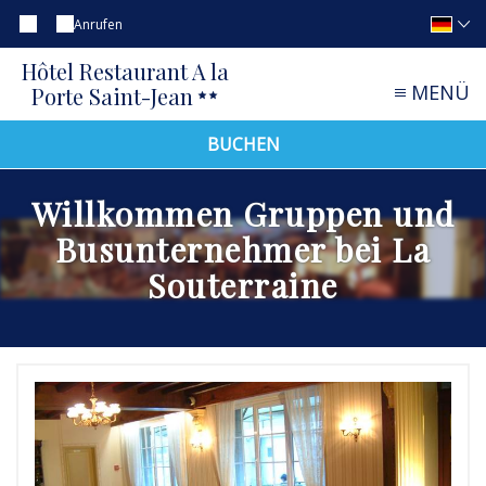
Anrufen
Hôtel Restaurant A la
MENÜ
Porte Saint-Jean
BUCHEN
Willkommen Gruppen und
Busunternehmer bei La
Souterraine