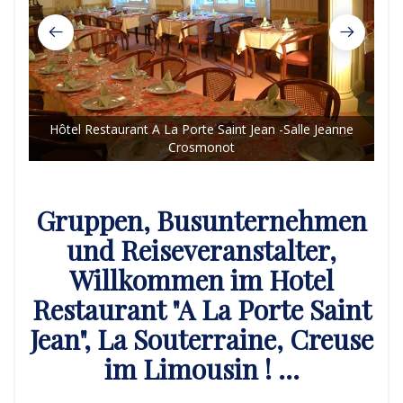
Hôtel Restaurant A La Porte Saint Jean -Salle Jeanne
Crosmonot
Hôt
Gruppen, Busunternehmen
und Reiseveranstalter,
Willkommen im Hotel
Restaurant "A La Porte Saint
Jean", La Souterraine, Creuse
im Limousin ! ...