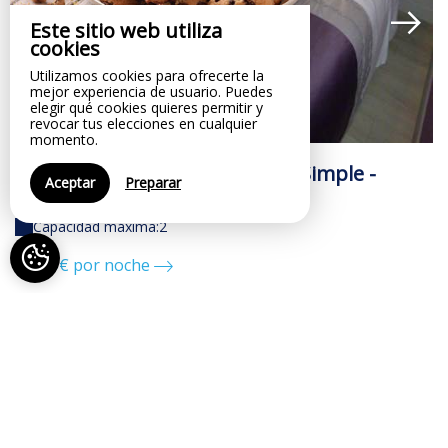
Este sitio web utiliza
cookies
Utilizamos cookies para ofrecerte la
mejor experiencia de usuario. Puedes
elegir qué cookies quieres permitir y
revocar tus elecciones en cualquier
momento.
Chambre Affaires - Double ou Simple -
C
Aceptar
Preparar
Douche
D
Capacidad máxima:2
del 59€ por noche
d
Su confort:
nuestros servicios
Acceso para
Se admiten animales
minusválidos
de compañía
Cadenas locales
Secador de pelo