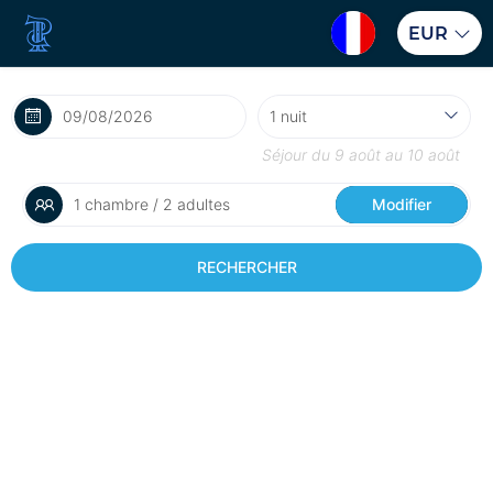
EUR
Séjour du
9 août
au
10 août
1 chambre / 2 adultes
Modifier