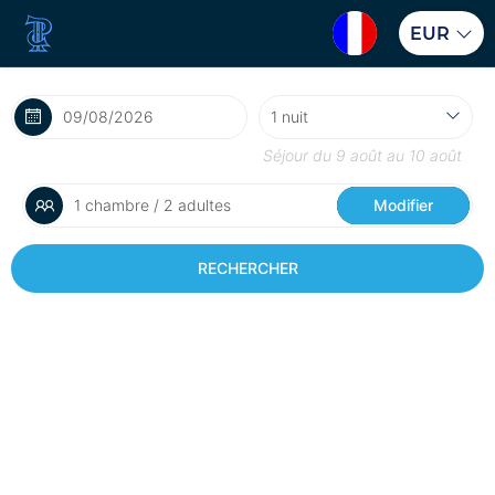
EUR
Séjour du
9 août
au
10 août
1 chambre / 2 adultes
Modifier