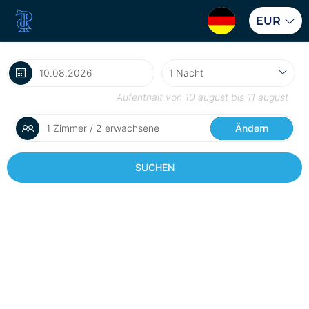
EUR
Aufenthalt von
10 august
bis
11 august
1 Zimmer / 2 erwachsene
Ändern